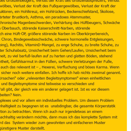
des Großzehbeugers, Verlust der Kraft des Großzenabspreizers, Verlust 
ölbes, Verlust der Kraft des Fußquergewölbes, Verlust der Kraft der 
uktoren, ein Hohlkreuz, ein Hohlrücken, Beckenschiefstand, Skoliose, 
härteter Brustkorb, Asthma, ein paradoxes Atemmuster, 
chronische Magenbeschwerden, Verhärtung des Hüftbeugers, Schwäche 
 Oberbauch, störende Kaiserschnitt-Narben, störende 
h eine Hüft-OP, größere störende Narben im Oberkörperbereich, 
us Chron, Bindegewebsschwäche, schwere hormonelle Entgleisungen, 
ing), Rachitis, VitaminD-Mangel, zu enge Schuhe, zu breite Schuhe, zu 
ter Schuhabsatz, Unsicherheit beim Gehen/Laufen, Unsicherheit beim 
eit, zu viel barfuß-laufen auf zu harten und glatten Böden, stehend 
mmtheit, Gefühlsarmut in den Füßen, schwere Verletzungen der Fuße, 
 auch das relevant ist – , Hexerei, Verfluchung und böses Karma. Wenn 
sicher noch weitere einfallen. Ich hoffe ich hab nichts zweimal genannt.
 „Ursachen“ oder „relevanten Begleitsymptomen“ einen einheitlichen 
und Begleitsymptome sind teilweise so verschieden und 
ll gibt, der gleich wie ein anderer gelagert ist. Ist es vor diesem 
beiten? Nein. 
mplexes und vor allem ein individuelles Problem. Um diesem Problem 
haltigkeit zu begegnen ist es  unabdingbar, die gesamte Körperstatik 
ation zu betrachten. Wenn ich auch nur irgendetwas an einem 
chhaltig verändern möchte, dann muss ich das komplette System mit 
ird das  System wieder zum gewohnten und einfacheren Muster 
ünstigere Muster darstellt.