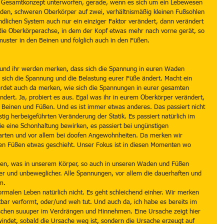
m Gesamtkonzept unterworfen, gerade, wenn es sich um ein Lebewesen 
nden, schweren Oberkörper auf zwei, verhältnismäßig kleinen Fußsohlen 
dlichen System auch nur ein einziger Faktor verändert, dann verändert 
e die Oberkörperachse, in dem der Kopf etwas mehr nach vorne gerät, so 
uster in den Beinen und folglich auch in den Füßen.
 und ihr werden merken, dass sich die Spannung in euren Waden 
 sich die Spannung und die Belastung eurer Füße ändert. Macht ein 
erdet auch da merken, wie sich die Spannungen in eurer gesamten 
dert. Ja, probiert es aus. Egal was ihr in eurem Oberkörper verändert, 
 Beinen und Füßen. Und es ist immer etwas anderes. Das passiert nicht 
istig herbeigeführten Veränderung der Statik. Es passiert natürlich im 
die eine Schonhaltung bewirken, es passiert bei ungünstigen 
rtarten und vor allem bei doofen Angewohnheiten. Da merken wir 
eren Füßen etwas geschieht. Unser Fokus ist in diesen Momenten wo 
en, was in unserem Körper, so auch in unseren Waden und Füßen 
rzer und unbeweglicher. Alle Spannungen, vor allem die dauerhaften und 
m.
malen Leben natürlich nicht. Es geht schleichend einher. Wir merken 
htbar verformt, oder/und weh tut. Und auch da, ich habe es bereits im 
nschen suuuper im Verdrängen und Hinnehmen. Eine Ursache zeigt hier 
windet, sobald die Ursache weg ist, sondern die Ursache erzeugt auf 