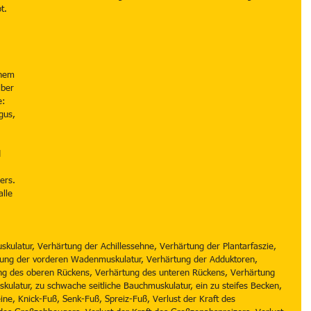
t.
inem 
lber 
: 
gus, 
 
 
 
ers.
lle 
 
kulatur, Verhärtung der Achillessehne, Verhärtung der Plantarfaszie, 
tung der vorderen Wadenmuskulatur, Verhärtung der Adduktoren, 
ng des oberen Rückens, Verhärtung des unteren Rückens, Verhärtung 
ulatur, zu schwache seitliche Bauchmuskulatur, ein zu steifes Becken, 
ine, Knick-Fuß, Senk-Fuß, Spreiz-Fuß, Verlust der Kraft des 