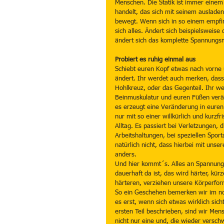
Menschen. Die Statik ist immer eine
handelt, das sich mit seinem auslade
bewegt. Wenn sich in so einem empfin
sich alles. Ändert sich beispielsweis
ändert sich das komplette Spannungsm
Probiert es ruhig einmal aus
Schiebt euren Kopf etwas nach vorne
ändert. Ihr werdet auch merken, dass
Hohlkreuz, oder das Gegenteil. Ihr w
Beinmuskulatur und euren Füßen verän
es erzeugt eine Veränderung in euren
nur mit so einer willkürlich und kurzfr
Alltag. Es passiert bei Verletzungen, 
Arbeitshaltungen, bei speziellen Spo
natürlich nicht, dass hierbei mit uns
anders.
Und hier kommt´s. Alles an Spannung
dauerhaft da ist, das wird härter, kü
härteren, verziehen unsere Körperfor
So ein Geschehen bemerken wir im nor
es erst, wenn sich etwas wirklich sic
ersten Teil beschrieben, sind wir Me
nicht nur eine und, die wieder versch