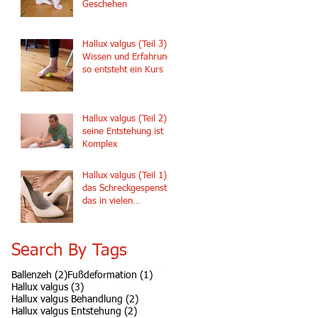
Geschehen
Hallux valgus (Teil 3) -
Wissen und Erfahrung,
so entsteht ein Kurs
Hallux valgus (Teil 2) -
seine Entstehung ist
Komplex
Hallux valgus (Teil 1),
das Schreckgespenst,
das in vielen
Damenschuhen lauert.
Search By Tags
2 Beiträge
1 Beitrag
Ballenzeh
(2)
Fußdeformation
(1)
3 Beiträge
Hallux valgus
(3)
2 Beiträge
Hallux valgus Behandlung
(2)
2 Beiträge
Hallux valgus Entstehung
(2)