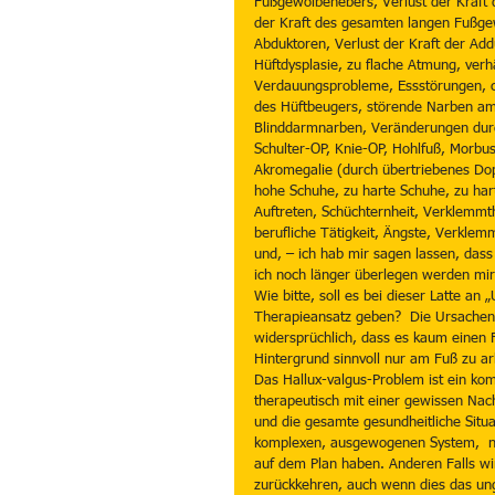
Fußgewölbehebers, Verlust der Kraft 
der Kraft des gesamten langen Fußgew
Abduktoren, Verlust der Kraft der Add
Hüftdysplasie, zu flache Atmung, ver
Verdauungsprobleme, Essstörungen, 
des Hüftbeugers, störende Narben am
Blinddarmnarben, Veränderungen durc
Schulter-OP, Knie-OP, Hohlfuß, Morb
Akromegalie (durch übertriebenes Dop
hohe Schuhe, zu harte Schuhe, zu har
Auftreten, Schüchternheit, Verklemmth
berufliche Tätigkeit, Ängste, Verkle
und, – ich hab mir sagen lassen, dass
ich noch länger überlegen werden mir 
Wie bitte, soll es bei dieser Latte an
Therapieansatz geben?  Die Ursachen 
widersprüchlich, dass es kaum einen Fa
Hintergrund sinnvoll nur am Fuß zu ar
Das Hallux-valgus-Problem ist ein ko
therapeutisch mit einer gewissen Nach
und die gesamte gesundheitliche Situ
komplexen, ausgewogenen System,  na
auf dem Plan haben. Anderen Falls w
zurückkehren, auch wenn dies das ung