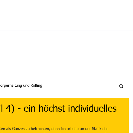
Praxis für Manuelle Körpertherapie
elles
Behandlungsmethoden
Über mich
örperhaltung und Rolfing
l 4) - ein höchst individuelles
ten als Ganzes zu betrachten, denn ich arbeite an der Statik des 