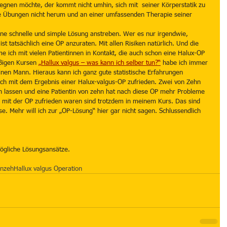
gnen möchte, der kommt nicht umhin, sich mit  seiner Körperstatik zu 
 Übungen nicht herum und an einer umfassenden Therapie seiner 
 eine schnelle und simple Lösung anstreben. Wer es nur irgendwie, 
st tatsächlich eine OP anzuraten. Mit allen Risiken natürlich. Und die 
me ich mit vielen Patientinnen in Kontakt, die auch schon eine Halux-OP 
ßigen Kursen 
„Hallux valgus – was kann ich selber tun?“
 habe ich immer 
nen Mann. Hieraus kann ich ganz gute statistische Erfahrungen 
hlich mit dem Ergebnis einer Halux-valgus-OP zufrieden. Zwei von Zehn 
 lassen und eine Patientin von zehn hat nach diese OP mehr Probleme 
e mit der OP zufrieden waren sind trotzdem in meinem Kurs. Das sind 
e. Mehr will ich zur „OP-Lösung“ hier gar nicht sagen. Schlussendlich 
mögliche Lösungsansätze.
enzeh
Hallux valgus Operation