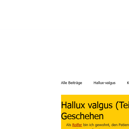
Nikolaus Lesti - 
Heilpraktiker
Home
Aktu
Alle Beiträge
Hallux-valgus
K
Hallux valgus (Tei
Geschehen
Als 
Rolfer
 bin ich gewohnt, den Patien