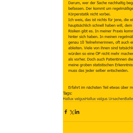
Darum, wer der Sache nachhaltig bege
befassen. Der kommt um regelmäßige
Körperstatik nicht vorbei.
Ich weis, das ist nichts für jene, die
hauptsächlich schnell haben will, dem i
Risiken gibt es. In meiner Praxis kom
hinter sich haben. In meinen regelmä
genau 10 Teilnehmerinnen, oft auch ei
ableiten. Viele von ihnen sind tatsäc
würden so eine OP nicht mehr machen
als vorher. Doch auch Patientinnen di
meine groben statistischen Erkenntniss
muss das jeder selber entscheiden.
Erfahrt im nächsten Teil etwas über 
Tags:
Hallux valgus
Hallux valgus Ursachen
Ball