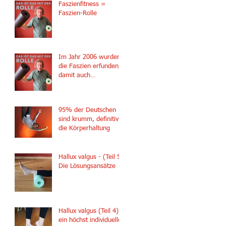
Ultraschalldiagnose
Faszienfitness =
beim Heilpraktiker
Faszien-Rolle
Im Jahr 2006 wurden
die Faszien erfunden,
damit auch
Faszienfitness
95% der Deutschen
sind krumm, definitiv
die Körperhaltung
Hallux valgus - (Teil 5)
Die Lösungsansätze
Hallux valgus (Teil 4) -
ein höchst individuelles