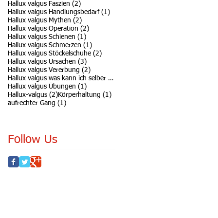
2 Beiträge
Hallux valgus Faszien
(2)
1 Beitrag
Hallux valgus Handlungsbedarf
(1)
2 Beiträge
Hallux valgus Mythen
(2)
2 Beiträge
Hallux valgus Operation
(2)
1 Beitrag
Hallux valgus Schienen
(1)
1 Beitrag
Hallux valgus Schmerzen
(1)
2 Beiträge
Hallux valgus Stöckelschuhe
(2)
3 Beiträge
Hallux valgus Ursachen
(3)
2 Beiträge
Hallux valgus Vererbung
(2)
1 Beitrag
Hallux valgus was kann ich selber tun
(1)
1 Beitrag
Hallux valgus Übungen
(1)
2 Beiträge
1 Beitrag
Hallux-valgus
(2)
Körperhaltung
(1)
1 Beitrag
aufrechter Gang
(1)
Follow Us