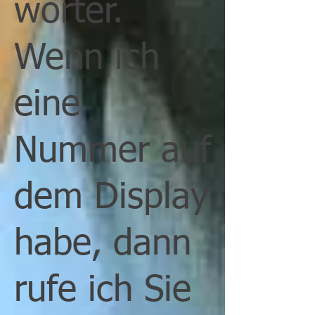
worter.
Wenn ich
eine
Nummer auf
dem Display
habe, dann
rufe ich Sie