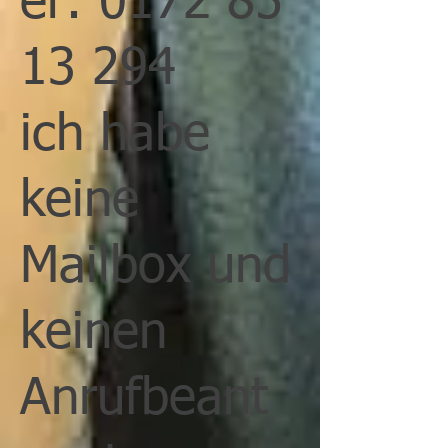
er:
0172 85
13 294
ich habe
keine
Mailbox und
keinen
Anrufbeant