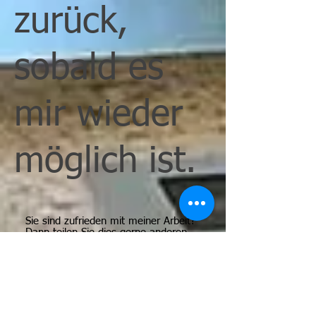
zurück,
sobald es
mir wieder
möglich ist.
Sie sind zufrieden mit meiner Arbeit?
Dann teilen Sie dies gerne anderen
Menschen mit.
Bewerten Sie mich auf Google.
G
o
o
g
l
e