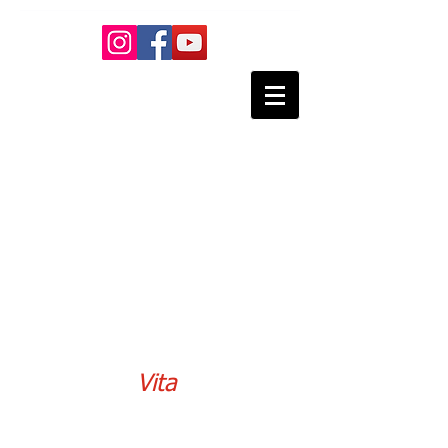
Nikolaus Lesti -
Praxis für
Manuelle
Körpertherapie
- Rolfing
Heilpraktiker
Vita