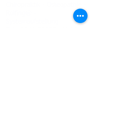
Chiropraktik - Osteopathie -
Rolfing® -
Systemaufstellung
Tel.: 0841-78937 Mobil:
0172 85 13 294
Impressum
Datenschut
z