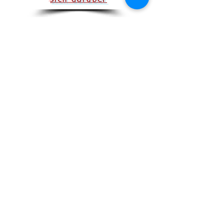
sich darüber
Praxis für manuelle
Körpertherapie
Chiropraktik - Osteopathie -
Rolfing® -
Systemaufstellung
Tel.: 0841-78937 Mobil:
0172 85 13 294