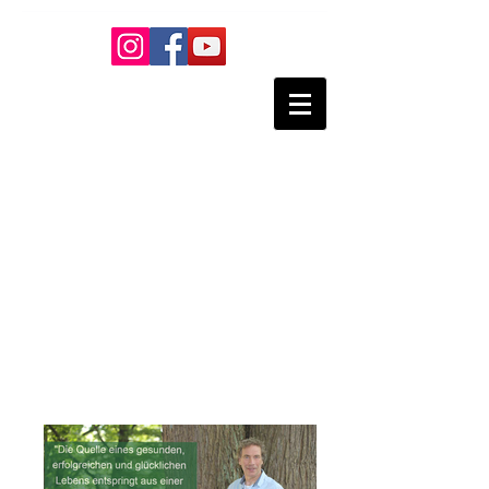
Nikolaus Lesti -
Praxis für
Manuelle
Körpertherapie
- Rolfing
Heilpraktiker