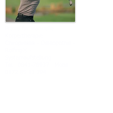
Praxis für manuelle
Körpertherapie
Chiropraktik - Osteopathie -
Rolfing® -
Systemaufstellung
Tel.: 0841-78937 Mobil:
0172 85 13 294