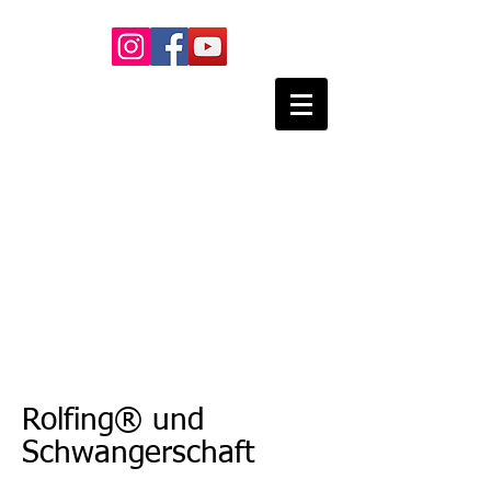
Nikolaus Lesti -
Praxis für
Manuelle
Körpertherapie
- Rolfing
Heilpraktiker
Rolfing® und
Schwangerschaft