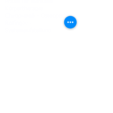
Praxis für manuelle
Körpertherapie
Chiropraktik - Osteopathie -
Rolfing® -
Systemaufstellung
Tel.: 0841-78937 Mobil:
0172 85 13 294
Impressum
Datenschut