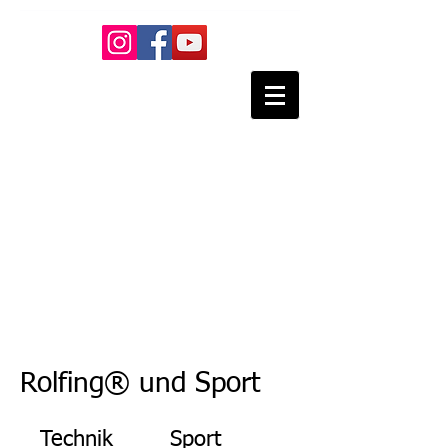
Nikolaus Lesti -
Praxis für
Manuelle
Körpertherapie
- Rolfing
Heilpraktiker
Rolfing® und Sport
Technik
Sport