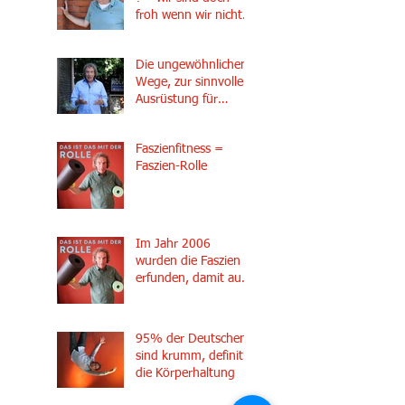
froh wenn wir nichts
spüren !!!
Die ungewöhnlichen
Wege, zur sinnvollen
Ausrüstung für
professionelle
Diagnostik.
Faszienfitness =
Ultraschalldiagnose
Faszien-Rolle
beim Heilpraktiker
Im Jahr 2006
wurden die Faszien
erfunden, damit auch
Faszienfitness
95% der Deutschen
sind krumm, definitiv
die Körperhaltung