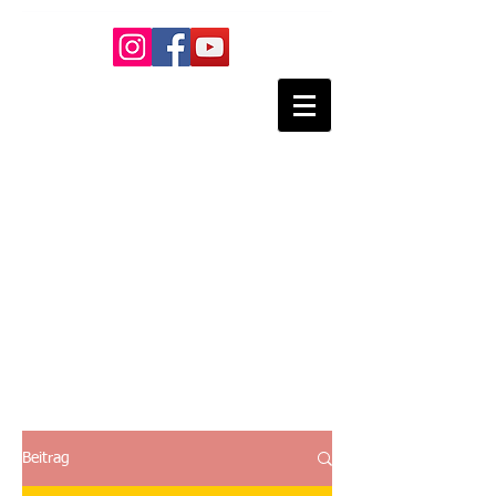
Nikolaus Lesti -
Praxis für
Manuelle
Körpertherapie
- Rolfing
Heilpraktiker
Beitrag