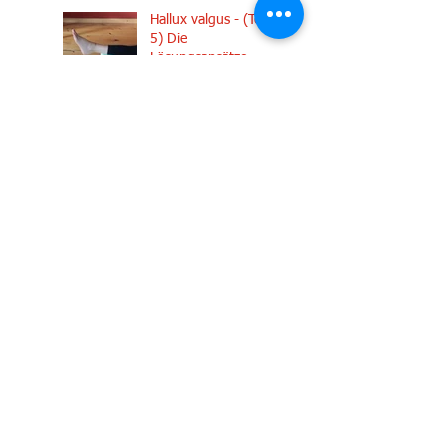
Hallux valgus - (Teil
5) Die
Lösungsansätze
Hallux valgus (Teil 4)
- ein höchst
individuelles
Geschehen
Hallux valgus (Teil 3)
- Wissen und
Erfahrung, so
entsteht ein Kurs
Hallux valgus (Teil 2)
- seine Entstehung
ist Komplex
Hallux valgus (Teil 1),
das Schreckgespenst,
das in vielen